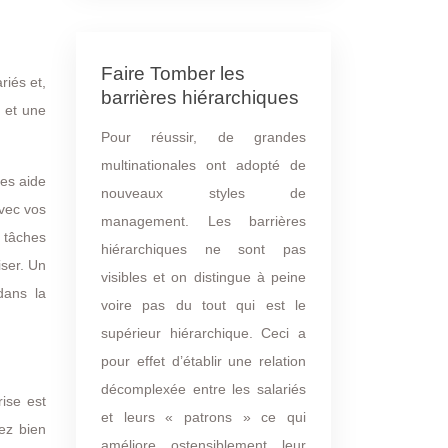
Faire Tomber les
riés et,
barrières hiérarchiques
e et une
Pour réussir, de grandes
multinationales ont adopté de
les aide
nouveaux styles de
vec vos
management. Les barrières
s tâches
hiérarchiques ne sont pas
iser. Un
visibles et on distingue à peine
dans la
voire pas du tout qui est le
supérieur hiérarchique. Ceci a
pour effet d’établir une relation
décomplexée entre les salariés
ise est
et leurs « patrons » ce qui
ez bien
améliore ostensiblement leur