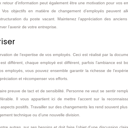
eux retour d’information peut également être une motivation pour vos 
er. Vos objectifs en matière de changement d’employés peuvent all
ucturation du poste vacant. Maintenez l’appréciation des anciens
er l’avenir de votre entreprise.
riser
ervation de l’expertise de vos employés. Ceci est réalisé par la docum
 est différent, chaque employé est différent, parfois l’ambiance est 
vos employés, vous pouvez ensemble garantir la richesse de l’expéri
ppréciation et récompenser vos efforts.
aire preuve de tact et de sensibilité. Personne ne veut se sentir remp
férable. Il vous appartient ici de mettre l’accent sur la reconnaiss
les aspects positifs. Travailler sur des changements les rend souvent plus 
ngement technique ou d’une nouvelle division.
tre autres, sur ses besoins et doit faire l’objet d’une discussion clair