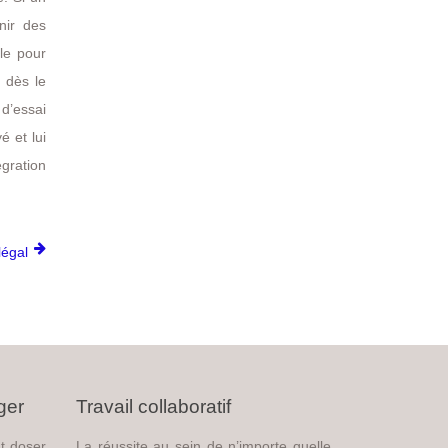
nir des
le pour
 dès le
 d’essai
é et lui
égration
légal
ger
Travail collaboratif
t doser
La réussite au sein de n’importe quelle