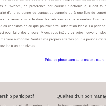
s à l’avance, de préférence par courrier électronique, il doit four
urité d’une personne de contact personnelle ou à une liste de contrô
pas de remède miracle dans les relations interpersonnelles. Discutez
 les candidats de ce que pourrait être l’orientation idéale. La période
ussi pour faire des erreurs. Mieux vous intégrerez votre nouvel employ
 de manière autonome. Vérifiez vos propres attentes pour la période d’int
fixez-les à un bon niveau.
Prise de photo sans autorisation : cadre 
rship participatif
Qualités d’un bon mana
ader participatif prône la
Un bon manager doit savammen