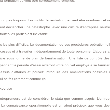
 la formation doivent être correctement remplies.
spond pas toujours. Les motifs de résiliation peuvent être nombreux et va
vent déclencher une catastrophe. Avec une culture d’entreprise neutr
utes les parties est inévitable.
s les plus difficiles. La documentation de vos procédures opérationnel
ocessus et à travailler indépendamment de toute personne. Élaborez a
ivie sous forme de plan de familiarisation. Une liste de contrôle de
 pendant la période d’essai aideront votre nouvel employé à se familiar
ocessus d’affaires et pouvez introduire des améliorations possibles 
qui se fait rarement comme ça.
xpertise
repreneurs est de considérer le statu quo comme acquis. L’entrepr
. La connaissance opérationnelle est un atout précieux que vous dev