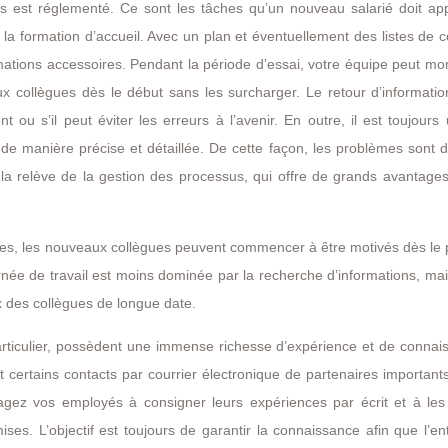
us est réglementé. Ce sont les tâches qu’un nouveau salarié doit ap
la formation d’accueil. Avec un plan et éventuellement des listes de c
mations accessoires. Pendant la période d’essai, votre équipe peut mo
ux collègues dès le début sans les surcharger. Le retour d’informatio
 ou s’il peut éviter les erreurs à l’avenir. En outre, il est toujours 
de manière précise et détaillée. De cette façon, les problèmes sont 
ela relève de la gestion des processus, qui offre de grands avantag
orées, les nouveaux collègues peuvent commencer à être motivés dès le
rnée de travail est moins dominée par la recherche d’informations, mai
eux des collègues de longue date.
rticulier, possèdent une immense richesse d’expérience et de connai
ut certains contacts par courrier électronique de partenaires important
ragez vos employés à consigner leurs expériences par écrit et à les 
ses. L’objectif est toujours de garantir la connaissance afin que l’en