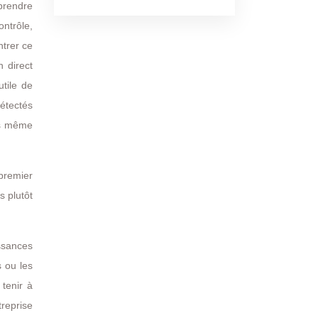
prendre
ontrôle,
ntrer ce
n direct
utile de
détectés
es même
 premier
s plutôt
ssances
s ou les
tenir à
treprise