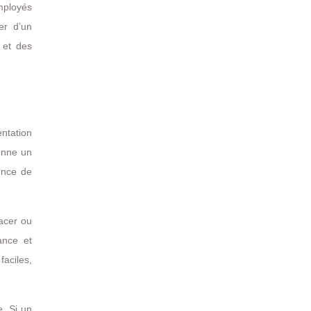
employés
er d’un
 et des
entation
bonne un
ence de
lacer ou
ance et
faciles,
e. Si un