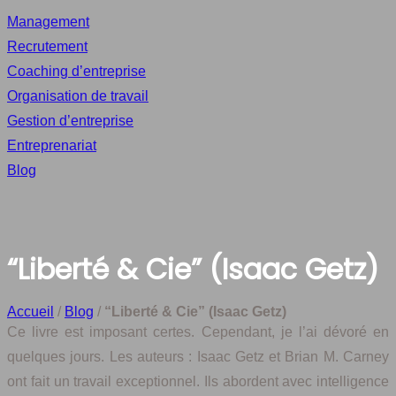
Management
Recrutement
Coaching d’entreprise
Organisation de travail
Gestion d’entreprise
Entreprenariat
Blog
“Liberté & Cie” (Isaac Getz)
Accueil
/
Blog
/
“Liberté & Cie” (Isaac Getz)
Ce livre est imposant certes. Cependant, je l’ai dévoré en
quelques jours. Les auteurs : Isaac Getz et Brian M. Carney
ont fait un travail exceptionnel. Ils abordent avec intelligence