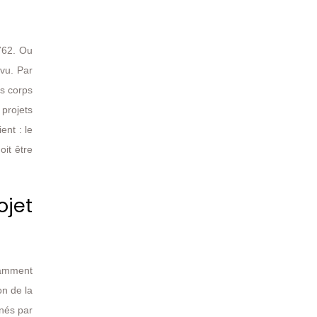
1762. Ou
évu. Par
es corps
 projets
ent : le
oit être
jet
tamment
on de la
rnés par