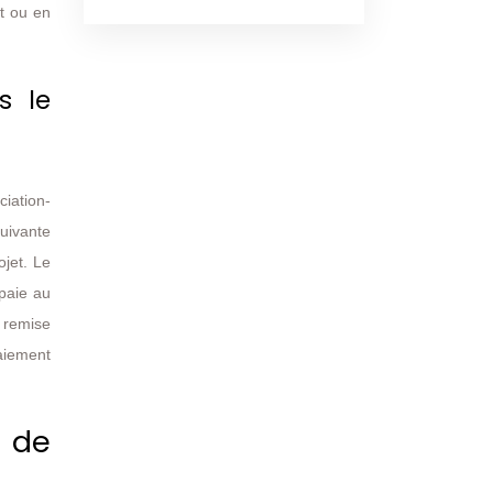
et ou en
s le
ciation-
suivante
ojet. Le
 paie au
 remise
paiement
t de