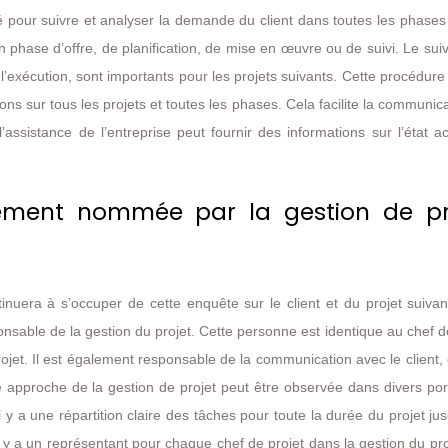
isé pour suivre et analyser la demande du client dans toutes les phase
n phase d’offre, de planification, de mise en œuvre ou de suivi. Le suivi
e l’exécution, sont importants pour les projets suivants. Cette procédur
ns sur tous les projets et toutes les phases. Cela facilite la communic
’assistance de l’entreprise peut fournir des informations sur l’état a
rement nommée par la gestion de pr
ntinuera à s’occuper de cette enquête sur le client et du projet suivant
sable de la gestion du projet. Cette personne est identique au chef d
ojet. Il est également responsable de la communication avec le client, 
te approche de la gestion de projet peut être observée dans divers por
il y a une répartition claire des tâches pour toute la durée du projet ju
 il y a un représentant pour chaque chef de projet dans la gestion du pro