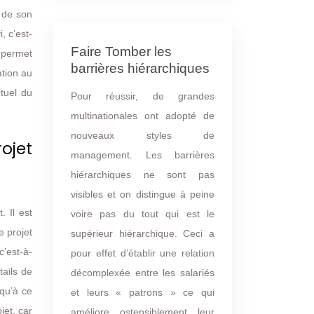
s de son
, c’est-
Faire Tomber les
e permet
barrières hiérarchiques
ation au
ctuel du
Pour réussir, de grandes
multinationales ont adopté de
nouveaux styles de
ojet
management. Les barrières
hiérarchiques ne sont pas
visibles et on distingue à peine
. Il est
voire pas du tout qui est le
e projet
supérieur hiérarchique. Ceci a
c’est-à-
pour effet d’établir une relation
tails de
décomplexée entre les salariés
squ’à ce
et leurs « patrons » ce qui
jet, car
améliore ostensiblement leur