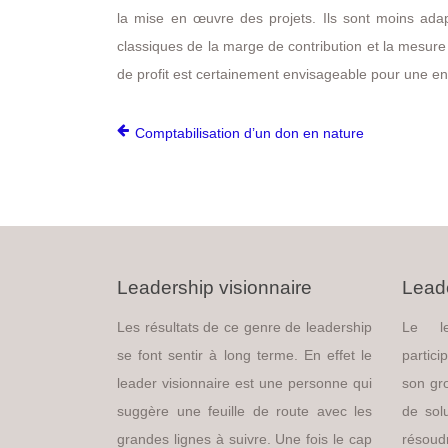
la mise en œuvre des projets. Ils sont moins adap
classiques de la marge de contribution et la mesur
de profit est certainement envisageable pour une entr
Comptabilisation d’un don en nature
Leadership visionnaire
Leade
Les résultats de ce genre de leadership
Le le
se font sentir à long terme. En effet le
partic
leader visionnaire est une personne qui
son gr
suggère une feuille de route avec les
de sol
grandes lignes à suivre. Une fois le cap
réso