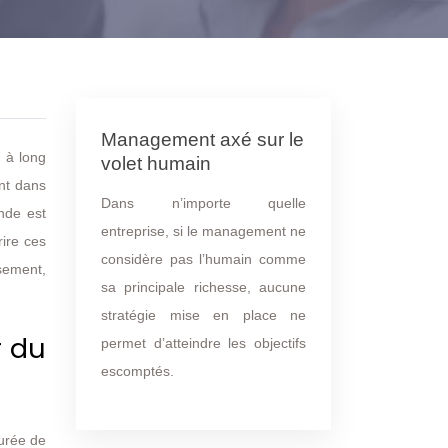
Management axé sur le
s à long
volet humain
ent dans
Dans n’importe quelle
ande est
entreprise, si le management ne
rire ces
considère pas l’humain comme
sement,
sa principale richesse, aucune
stratégie mise en place ne
r du
permet d’atteindre les objectifs
escomptés.
durée de