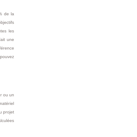
% de la
bjectifs
tes les
ait une
éférence
s pouvez
ur ou un
matériel
u projet
lculées