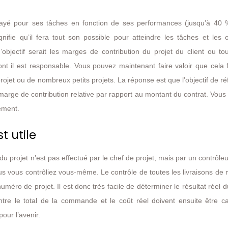
ayé pour ses tâches en fonction de ses performances (jusqu’à 40 
ifie qu’il fera tout son possible pour atteindre les tâches et les o
bjectif serait les marges de contribution du projet du client ou tou
t il est responsable. Vous pouvez maintenant faire valoir que cela f
ojet ou de nombreux petits projets. La réponse est que l’objectif de r
 marge de contribution relative par rapport au montant du contrat. Vou
vement.
t utile
l du projet n’est pas effectué par le chef de projet, mais par un contrôle
us vous contrôliez vous-même. Le contrôle de toutes les livraisons de 
numéro de projet. Il est donc très facile de déterminer le résultat réel d
ntre le total de la commande et le coût réel doivent ensuite être ca
pour l’avenir.