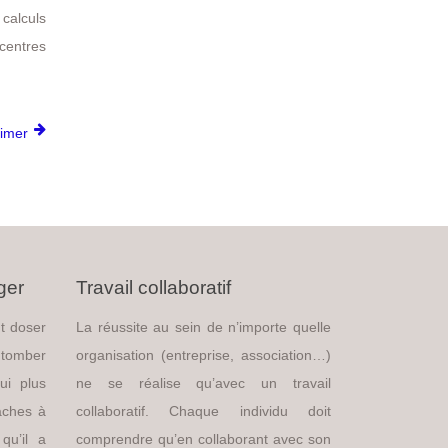
calculs
 centres
rimer
ger
Travail collaboratif
t doser
La réussite au sein de n’importe quelle
 tomber
organisation (entreprise, association…)
ui plus
ne se réalise qu’avec un travail
tâches à
collaboratif. Chaque individu doit
qu’il a
comprendre qu’en collaborant avec son