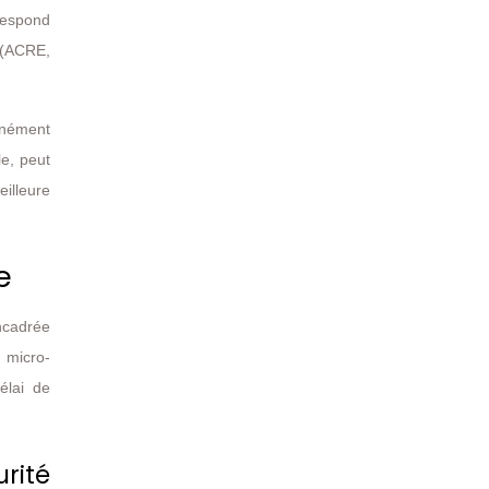
rrespond
 (ACRE,
tanément
le, peut
eilleure
e
ncadrée
u micro-
élai de
rité