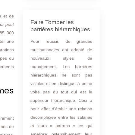
e et de
Faire Tomber les
ur peut
barrières hiérarchiques
 85 000
Pour réussir, de grandes
ter une
multinationales ont adopté de
arations
nouveaux styles de
apes du
management. Les barrières
ssements
hiérarchiques ne sont pas
visibles et on distingue à peine
smes
voire pas du tout qui est le
supérieur hiérarchique. Ceci a
pour effet d’établir une relation
décomplexée entre les salariés
airement
et leurs « patrons » ce qui
smes de
améliore ostensiblement leur