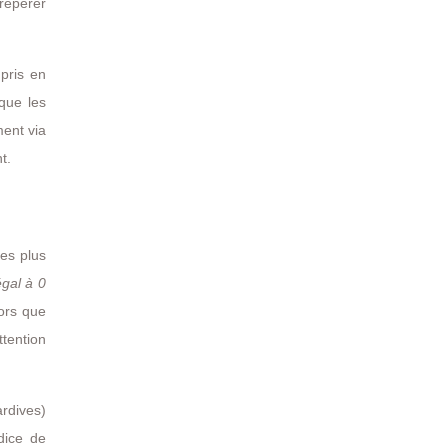
 repérer
 pris en
que les
ment via
t.
les plus
égal à 0
lors que
ttention
ardives)
dice de