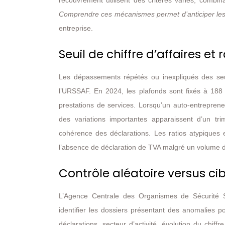
recouvrement utilisent des critères variés, combin
Comprendre ces mécanismes permet d’anticiper les
entreprise.
Seuil de chiffre d’affaires et 
Les dépassements répétés ou inexpliqués des seuil
l’URSSAF. En 2024, les plafonds sont fixés à 188
prestations de services. Lorsqu’un auto-entrepren
des variations importantes apparaissent d’un tri
cohérence des déclarations. Les ratios atypiques e
l’absence de déclaration de TVA malgré un volume d’a
Contrôle aléatoire versus c
L’Agence Centrale des Organismes de Sécurité S
identifier les dossiers présentant des anomalies p
déclarations, secteur d’activité, évolution du chif