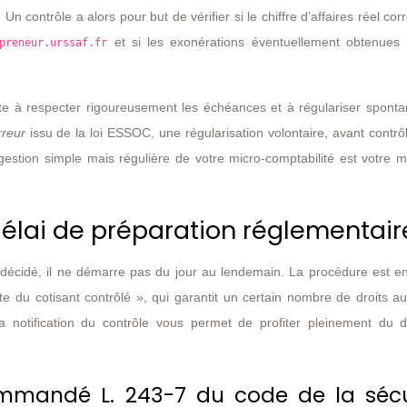
 Un contrôle a alors pour but de vérifier si le chiffre d’affaires réel co
et si les exonérations éventuellement obtenues
preneur.urssaf.fr
siste à respecter rigoureusement les échéances et à régulariser spon
rreur
issu de la loi ESSOC, une régularisation volontaire, avant contrô
gestion simple mais régulière de votre micro-comptabilité est votre m
t délai de préparation réglementair
décidé, il ne démarre pas du jour au lendemain. La procédure est e
te du cotisant contrôlé », qui garantit un certain nombre de droits a
 notification du contrôle vous permet de profiter pleinement du d
ommandé L. 243-7 du code de la sécu