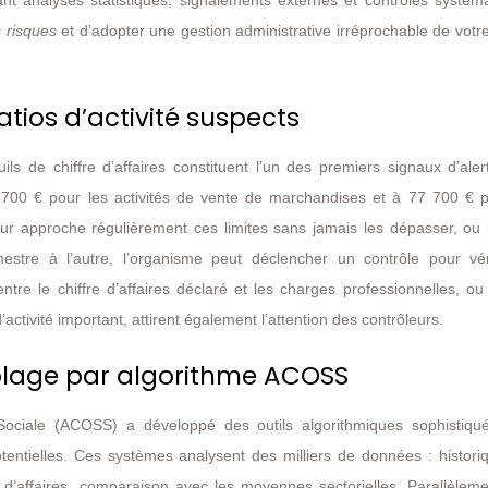
ant analyses statistiques, signalements externes et contrôles systém
 risques
et d’adopter une gestion administrative irréprochable de votr
ratios d’activité suspects
s de chiffre d’affaires constituent l’un des premiers signaux d’aler
 700 € pour les activités de vente de marchandises et à 77 700 € p
eur approche régulièrement ces limites sans jamais les dépasser, ou 
mestre à l’autre, l’organisme peut déclencher un contrôle pour véri
ntre le chiffre d’affaires déclaré et les charges professionnelles, o
ctivité important, attirent également l’attention des contrôleurs.
iblage par algorithme ACOSS
ociale (ACOSS) a développé des outils algorithmiques sophistiqu
otentielles. Ces systèmes analysent des milliers de données : histor
fre d’affaires, comparaison avec les moyennes sectorielles. Parallèlem