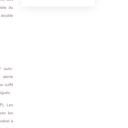
mble du
 double
F auto-
 alerte
e suffit
légués.
P). Les
vec les
évalué à