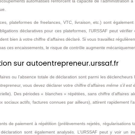
ecoupements automatisés renforcent la capacité de l’administration à
ue.
ces, plateformes de freelances, VTC, livraison, etc.) sont également
ligations déclaratives pour ces plateformes, l’URSSAF peut vérifier 
nt bien à votre chiffre d’affaires déclaré. Si vous travaillez régulière
t pas ces encaissements, le risque de contrôle augmente mécaniquemen
ion sur autoentrepreneur.urssaf.fr
ffaires ou l’absence totale de déclaration sont parmi les déclencheurs 
repreneur, vous devez déclarer votre chiffre d’affaires
même s’il est 
trielle). Des périodes « blanches » répétées, sans chiffre d’affaires a
x sociaux actifs, factures connues par ailleurs), attirent rapidement l’a
ents de paiement à répétition (prélèvements rejetés, régularisations t
e déclaration sont également analysés. L’URSSAF peut y voir un in