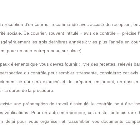
t la réception d’un courrier recommandé avec accusé de réception, en
té sociale. Ce courrier, souvent intitulé « avis de contrôle », précise l’
(généralement les trois dernières années civiles plus l’année en cour
ent pour un auto-entrepreneur, sur place).
aux éléments que vous devrez fournir : livre des recettes, relevés ba
 la perspective du contrôle peut sembler stressante, considérez cet av
actement ce qui sera examiné et de préparer, en amont, un dossier c
iter la durée de la procédure.
 existe une présomption de travail dissimulé, le contrôle peut être in
s vérifications. Pour un auto-entrepreneur, cela reste toutefois rare.
’un délai pour vous organiser et rassembler vos documents compta