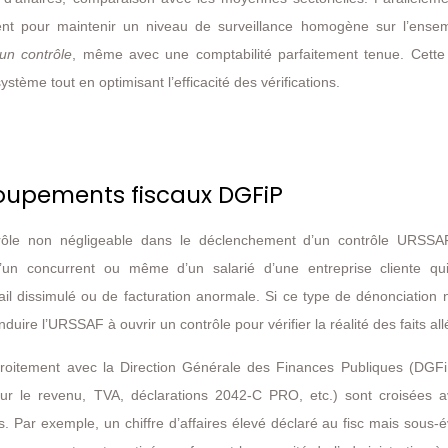
ent pour maintenir un niveau de surveillance homogène sur l’ense
’un contrôle
, même avec une comptabilité parfaitement tenue. Cette
ystème tout en optimisant l’efficacité des vérifications.
coupements fiscaux DGFiP
rôle non négligeable dans le déclenchement d’un contrôle URSSA
 d’un concurrent ou même d’un salarié d’une entreprise cliente qui
avail dissimulé ou de facturation anormale. Si ce type de dénonciation n
onduire l’URSSAF à ouvrir un contrôle pour vérifier la réalité des faits al
étroitement avec la Direction Générale des Finances Publiques (DGFi
sur le revenu, TVA, déclarations 2042-C PRO, etc.) sont croisées a
s. Par exemple, un chiffre d’affaires élevé déclaré au fisc mais sous-