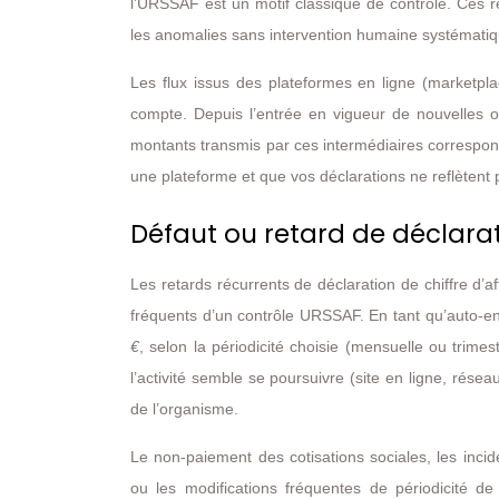
l’URSSAF est un motif classique de contrôle. Ces r
les anomalies sans intervention humaine systématiq
Les flux issus des plateformes en ligne (marketpla
compte. Depuis l’entrée en vigueur de nouvelles ob
montants transmis par ces intermédiaires corresponde
une plateforme et que vos déclarations ne reflèten
Défaut ou retard de déclarat
Les retards récurrents de déclaration de chiffre d’a
fréquents d’un contrôle URSSAF. En tant qu’auto-ent
€
, selon la périodicité choisie (mensuelle ou trimes
l’activité semble se poursuivre (site en ligne, réseau
de l’organisme.
Le non-paiement des cotisations sociales, les incid
ou les modifications fréquentes de périodicité d