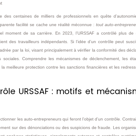
nt
e des centaines de milliers de professionnels en quête d’autonomi
apparente facilité se cache une réalité méconnue :
tout auto-entreprene
el moment de sa carrière. En 2023, l’URSSAF a contrôlé plus de
nt des travailleurs indépendants. Si l’idée d’un contrôle peut susci
drée par la loi, visant principalement à vérifier la conformité des décl
ions sociales. Comprendre les mécanismes de déclenchement, les ét
e la meilleure protection contre les sanctions financières et les redre
ôle URSSAF : motifs et mécani
ionner les auto-entrepreneurs qui feront l’objet d’un contrôle. Contr
uement sur des dénonciations ou des suspicions de fraude. Les organi