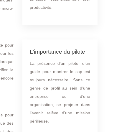
atiques.
productivité.
e micro-
te pour
L’importance du pilote
our les
lorsque
La présence d’un pilote, d’un
fier la
guide pour montrer le cap est
u encore
toujours nécessaire. Sans ce
genre de profil au sein d’une
entreprise ou d’une
organisation, se projeter dans
l’avenir relève d’une mission
és pour
périlleuse.
ique des
ent, des