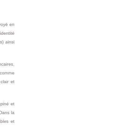
voyé en
identité
s) ainsi
ncaires,
is comme
lair et
opiné et
 Dans la
bles et