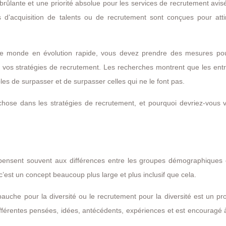
rûlante et une priorité absolue pour les services de recrutement avis
s d’acquisition de talents ou de recrutement sont conçues pour atti
 ce monde en évolution rapide, vous devez prendre des mesures po
de vos stratégies de recrutement. Les recherches montrent que les ent
bles de surpasser et de surpasser celles qui ne le font pas.
hose dans les stratégies de recrutement, et pourquoi devriez-vous 
ils pensent souvent aux différences entre les groupes démographique
 c’est un concept beaucoup plus large et plus inclusif que cela.
bauche pour la diversité ou le recrutement pour la diversité est un p
différentes pensées, idées, antécédents, expériences et est encouragé 