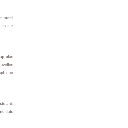
is aussi
les sur
oup plus
ouvelles
raphique
stulant.
andidats