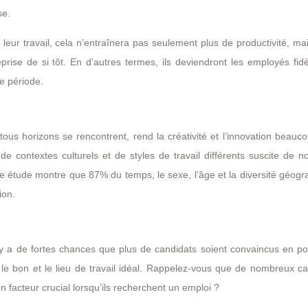
se.
ur travail, cela n’entraînera pas seulement plus de productivité, ma
ise de si tôt. En d’autres termes, ils deviendront les employés fidè
e période.
ous horizons se rencontrent, rend la créativité et l’innovation beauc
de contextes culturels et de styles de travail différents suscite de n
ne étude montre que 87% du temps, le sexe, l’âge et la diversité géog
ion.
il y a de fortes chances que plus de candidats soient convaincus en po
t le bon et le lieu de travail idéal. Rappelez-vous que de nombreux c
un facteur crucial lorsqu’ils recherchent un emploi ?