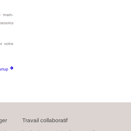
e main-
 besoins
r votre
artup
ger
Travail collaboratif