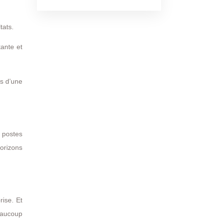
tats.
tante et
es d’une
 postes
horizons
rise. Et
beaucoup