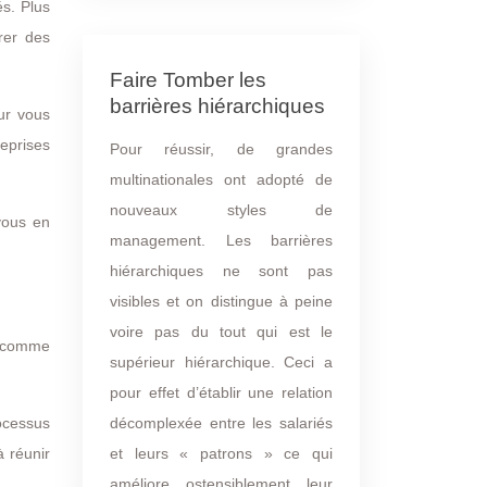
és. Plus
rer des
Faire Tomber les
barrières hiérarchiques
ur vous
reprises
Pour réussir, de grandes
multinationales ont adopté de
nouveaux styles de
vous en
management. Les barrières
hiérarchiques ne sont pas
visibles et on distingue à peine
voire pas du tout qui est le
s comme
supérieur hiérarchique. Ceci a
pour effet d’établir une relation
rocessus
décomplexée entre les salariés
à réunir
et leurs « patrons » ce qui
améliore ostensiblement leur