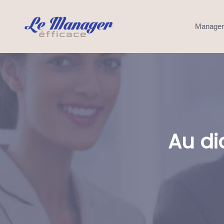
Manage
Au di