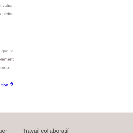
ivation
a pleine
e que la
blement
timée.
ition
ger
Travail collaboratif